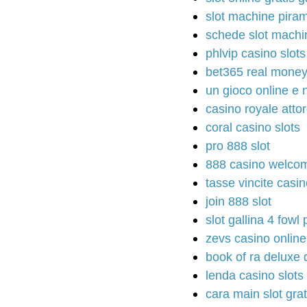
slot machine piram
schede slot mach
phlvip casino slots
bet365 real money
un gioco online e 
casino royale attor
coral casino slots
pro 888 slot
888 casino welcom
tasse vincite casin
join 888 slot
slot gallina 4 fowl 
zevs casino online
book of ra deluxe
lenda casino slot
cara main slot gra