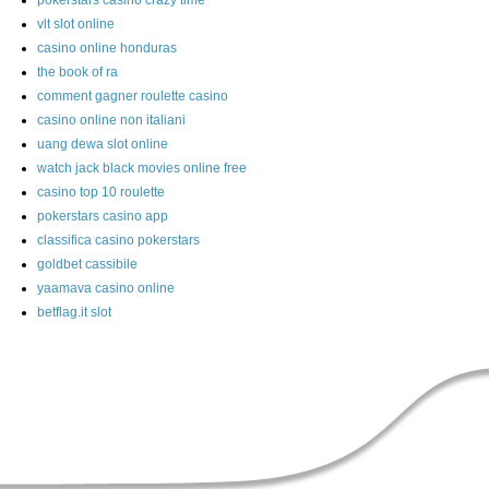
pokerstars casino crazy time
vlt slot online
casino online honduras
the book of ra
comment gagner roulette casino
casino online non italiani
uang dewa slot online
watch jack black movies online free
casino top 10 roulette
pokerstars casino app
classifica casino pokerstars
goldbet cassibile
yaamava casino online
betflag.it slot