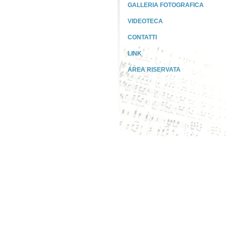
GALLERIA FOTOGRAFICA
VIDEOTECA
CONTATTI
LINK
AREA RISERVATA