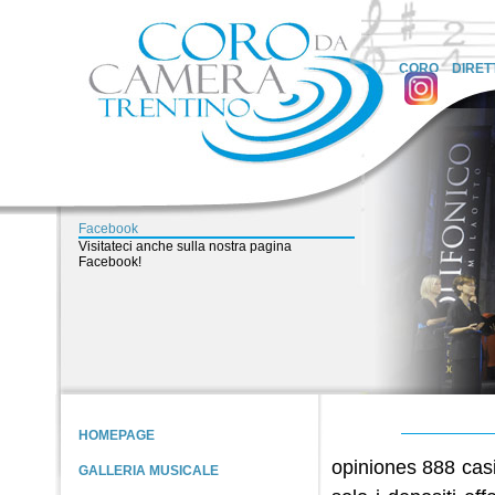
CORO
DIRET
Facebook
Visitateci anche sulla nostra pagina
Facebook!
HOMEPAGE
opiniones 888 casi
GALLERIA MUSICALE