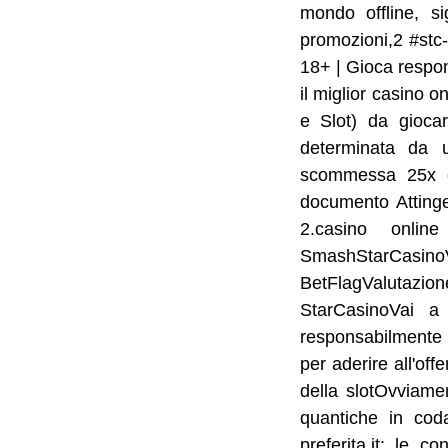
mondo offline, si
promozioni,2 #stc
18+ | Gioca respo
il miglior casino 
e Slot) da gioca
determinata da 
scommessa 25x e 
documento Attinge
2.casino onli
SmashStarCasinoV
BetFlagValutazi
StarCasinoVai a
responsabilmente |
per aderire all'of
della slotOvviamen
quantiche in cod
preferita,it: le c