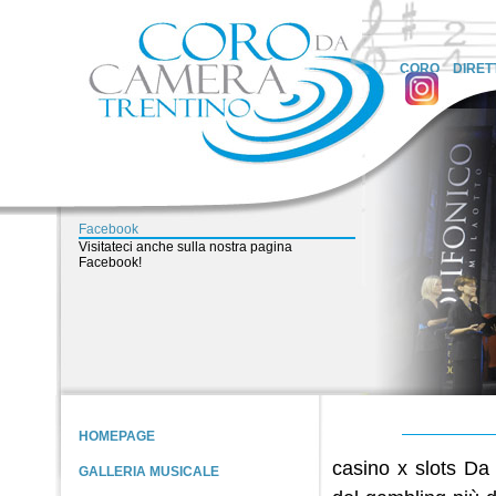
CORO
DIRET
Facebook
Visitateci anche sulla nostra pagina
Facebook!
HOMEPAGE
casino x slots Da 
GALLERIA MUSICALE