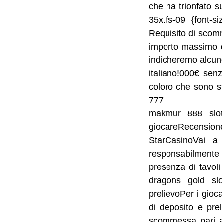
che ha trionfato 
35x.fs-09 {font-
Requisito di scom
importo massimo d
indicheremo alcune 
italiano!000€ senz
coloro che sono sta
777
makmur 888 slo
giocareRecensi
StarCasinoVai a
responsabilment
presenza di tavoli
dragons gold sl
prelievoPer i gioc
di deposito e prel
scommessa pari a