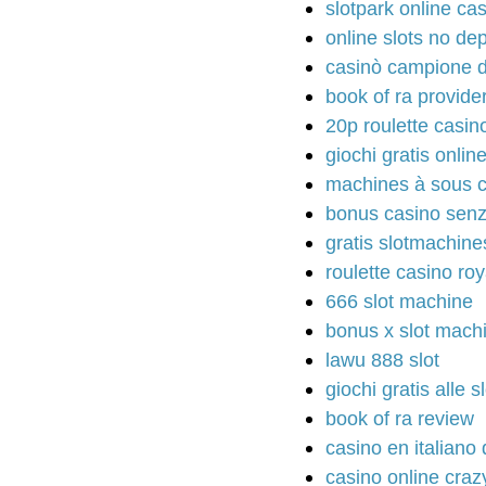
slotpark online ca
online slots no dep
casinò campione d i
book of ra provide
20p roulette casin
giochi gratis onlin
machines à sous ca
bonus casino senza
gratis slotmachine
roulette casino roy
666 slot machine
bonus x slot mach
lawu 888 slot
giochi gratis alle 
book of ra review
casino en italiano 
casino online craz