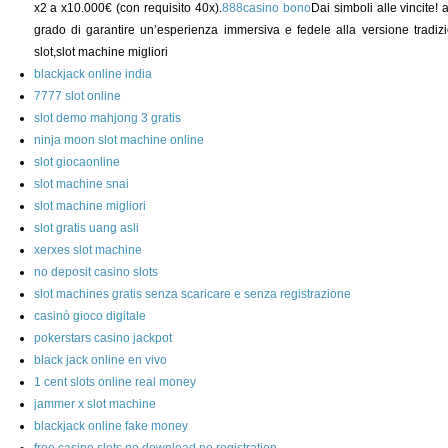
x2 a x10.000€ (con requisito 40x).
888casino bono
Dai simboli alle vincite! a
grado di garantire un’esperienza immersiva e fedele alla versione tradiz
slot,slot machine migliori
blackjack online india
7777 slot online
slot demo mahjong 3 gratis
ninja moon slot machine online
slot giocaonline
slot machine snai
slot machine migliori
slot gratis uang asli
xerxes slot machine
no deposit casino slots
slot machines gratis senza scaricare e senza registrazione
casinò gioco digitale
pokerstars casino jackpot
black jack online en vivo
1 cent slots online real money
jammer x slot machine
blackjack online fake money