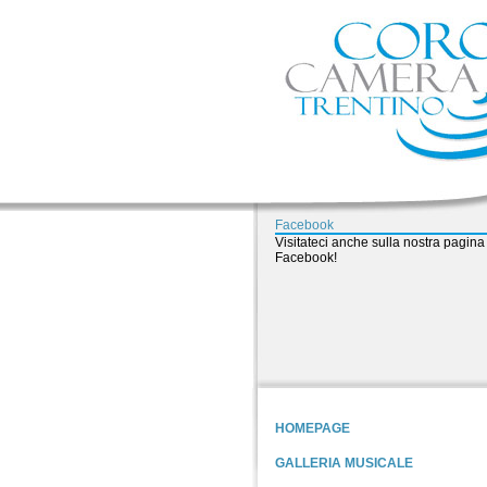
Facebook
Visitateci anche sulla nostra pagina
Facebook!
HOMEPAGE
GALLERIA MUSICALE