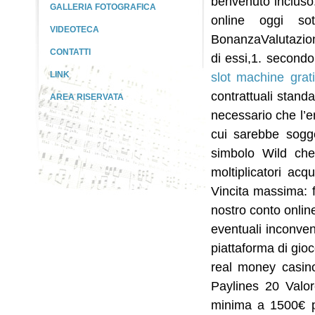
benvenuto incluso.
GALLERIA FOTOGRAFICA
online oggi so
VIDEOTECA
BonanzaValutazion
CONTATTI
di essi,1. secondo 
LINK
slot machine grat
contrattuali stand
AREA RISERVATA
necessario che l’en
cui sarebbe sogge
simbolo Wild che
moltiplicatori ac
Vincita massima: 
nostro conto online
eventuali inconven
piattaforma di gioc
real money casino
Paylines 20 Valo
minima a 1500€ p