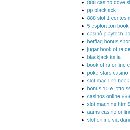
888 casino dove si
pp blackjack
888 slot 1 centesi
5 esploratori book 
casinò playtech b
betflag bonus spor
jugar book of ra de
blackjack italia
book of ra online 
pokerstars casino 
slot machine book 
bonus 10 e lotto s
casinos online 88
slot machine html
aams casino onlin
slot online via dan